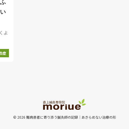
ふ
い
くよ
性症
© 2026 難病患者に寄り添う鍼灸師の記録｜あきらめない治療の形