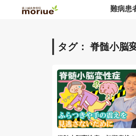
難病患
タグ： 脊髄小脳