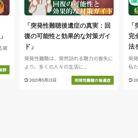
「突発性難聴後遺症の真実：回
「
」
復の可能性と効果的な対策ガイ
完
ド」
法
る疲
突発性難聴は、突然訪れる聴力の喪失に
突
より、多くの人々の生活に...
私た
候群
2025年5月23日
2
突発性難聴の後遺症