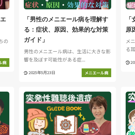
エ
「男性のメニエール病を理解す
「
る：症状、原因、効果的な対策
原
ガイド」
ちの
メ
る耳
男性のメニエール病は、生活に大きな影
響を及ぼす可能性がある症...
2
ル病
2025年5月23日
メニエール病