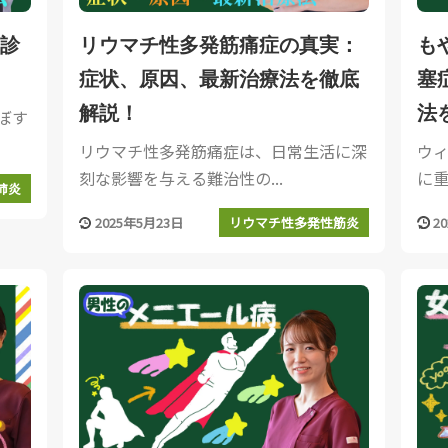
診
リウマチ性多発筋痛症の真実：
も
症状、原因、最新治療法を徹底
塞
解説！
法
ぼす
リウマチ性多発筋痛症は、日常生活に深
ウ
刻な影響を与える難治性の...
に重
肺炎
2025年5月23日
2
リウマチ性多発性筋炎