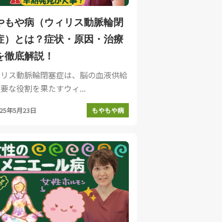
やもや病（ウィリス動脈輪閉
症）とは？症状・原因・治療
を徹底解説！
ィリス動脈輪閉塞症は、脳の血液供給
要な役割を果たすウィ...
025年5月23日
もやもや病