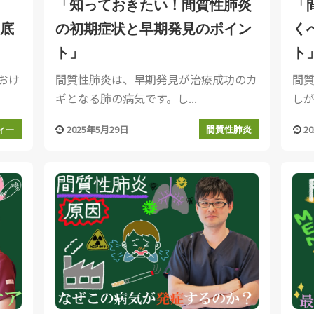
「知っておきたい！間質性肺炎
「
底
の初期症状と早期発見のポイン
く
ト」
ト
おけ
間質性肺炎は、早期発見が治療成功のカ
間
ギとなる肺の病気です。し...
しが
2025年5月29日
2
ィー
間質性肺炎