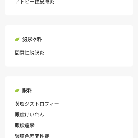
アトピー性皮膚炎
泌尿器科
間質性膀胱炎
眼科
黄斑ジストロフィー
眼瞼けいれん
眼瞼痙攣
網膜色素変性症