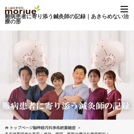
難病患者に寄り添う鍼灸師の記録｜あきらめない治
療の形
トップページ
脳神経内科
多系統萎縮症
多系統萎縮症の真実：症状、原因、最新治療法を徹底解説！