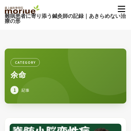
難病患者に寄り添う鍼灸師の記録｜あきらめない治
療の形
CATEGORY
余命
1
記事