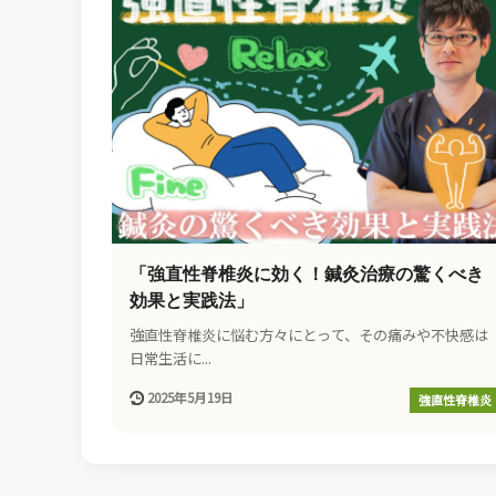
「強直性脊椎炎に効く！鍼灸治療の驚くべき
効果と実践法」
強直性脊椎炎に悩む方々にとって、その痛みや不快感は
日常生活に...
2025年5月19日
強直性脊椎炎